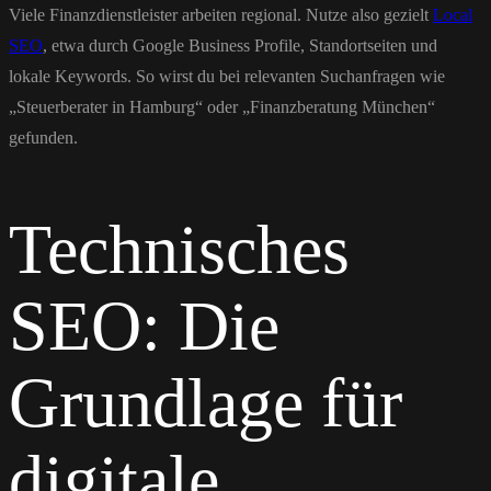
Viele Finanzdienstleister arbeiten regional. Nutze also gezielt
Local
SEO
, etwa durch Google Business Profile, Standortseiten und
lokale Keywords. So wirst du bei relevanten Suchanfragen wie
„Steuerberater in Hamburg“ oder „Finanzberatung München“
gefunden.
Technisches
SEO: Die
Grundlage für
digitale