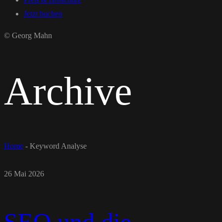
Jetzt buchen
© Georg Mahn
Archive
Home
-
Keyword Analyse
26 Mai 2026