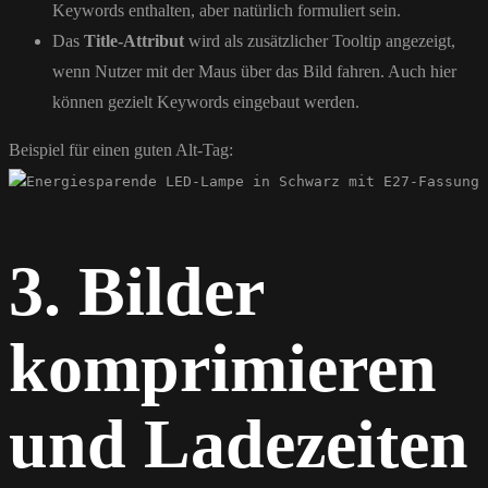
Keywords enthalten, aber natürlich formuliert sein.
Das
Title-Attribut
wird als zusätzlicher Tooltip angezeigt,
wenn Nutzer mit der Maus über das Bild fahren. Auch hier
können gezielt Keywords eingebaut werden.
Beispiel für einen guten Alt-Tag:
3. Bilder
komprimieren
und Ladezeiten