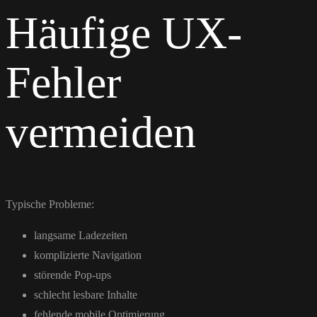
Häufige UX-
Fehler
vermeiden
Typische Probleme:
langsame Ladezeiten
komplizierte Navigation
störende Pop-ups
schlecht lesbare Inhalte
fehlende mobile Optimierung